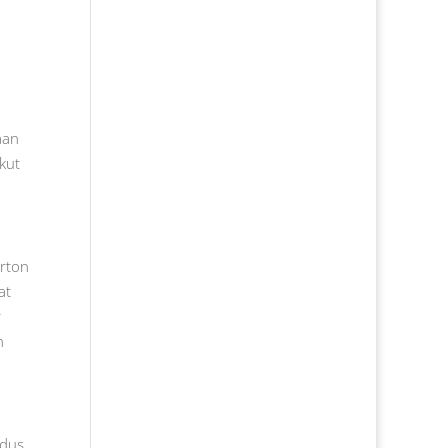
aan
kut
rton
at
r
n
rdus