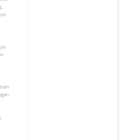
g,
rton
gus
an
mesan
ngan
h