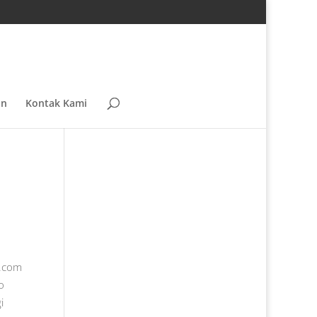
an
Kontak Kami
u.com
o
i