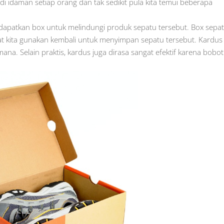
di idaman setiap orang dan tak sedikit pula kita temui beberapa
an dapatkan box untuk melindungi produk sepatu tersebut. Box sepa
t kita gunakan kembali untuk menyimpan sepatu tersebut. Kardus
na. Selain praktis, kardus juga dirasa sangat efektif karena bobo