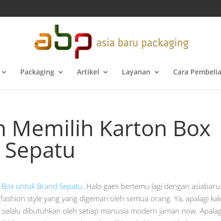
Packaging
Artikel
Layanan
Cara Pembeli
h Memilih Karton Box
Sepatu
 Box untuk Brand Sepatu
. Halo gaes bertemu lagi dengan asiabar
fashion style yang yang digemari oleh semua orang. Ya, apalagi kal
selalu dibutuhkan oleh setiap manusia modern jaman now. Apalag