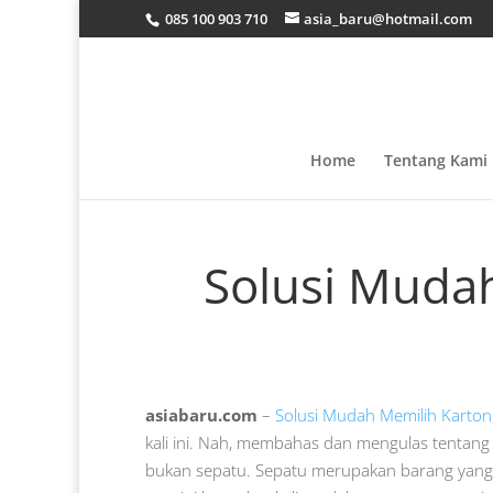
085 100 903 710
asia_baru@hotmail.com
Home
Tentang Kami
Solusi Muda
asiabaru.com
–
Solusi Mudah Memilih Karton
kali ini. Nah, membahas dan mengulas tentang 
bukan sepatu. Sepatu merupakan barang yang 