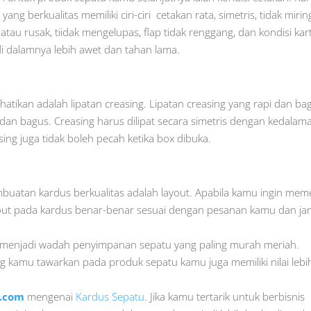
ng berkualitas memiliki ciri-ciri cetakan rata, simetris, tidak mirin
t atau rusak, tiidak mengelupas, flap tidak renggang, dan kondisi ka
i dalamnya lebih awet dan tahan lama.
hatikan adalah lipatan creasing. Lipatan creasing yang rapi dan ba
dan bagus. Creasing harus dilipat secara simetris dengan kedalam
sing juga tidak boleh pecah ketika box dibuka.
mbuatan kardus berkualitas adalah layout. Apabila kamu ingin me
yout pada kardus benar-benar sesuai dengan pesanan kamu dan ja
menjadi wadah penyimpanan sepatu yang paling murah meriah.
g kamu tawarkan pada produk sepatu kamu juga memiliki nilai lebi
u.com
mengenai
Kardus Sepatu
. Jika kamu tertarik untuk berbisnis