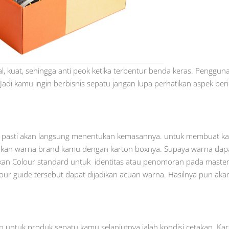
l, kuat, sehingga anti peok ketika terbentur benda keras. Penggun
Jadi kamu ingin berbisnis sepatu jangan lupa perhatikan aspek beri
 pasti akan langsung menentukan kemasannya. untuk membuat ka
g-kan warna brand kamu dengan karton boxnya. Supaya warna dap
ukan Colour standard untuk identitas atau penomoran pada maste
our guide tersebut dapat dijadikan acuan warna. Hasilnya pun aka
n untuk produk sepatu kamu selanjutnya ialah kondisi cetakan. Ka