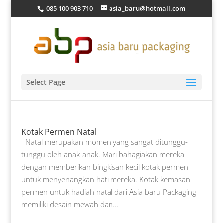
085 100 903 710
asia_baru@hotmail.com
Select Page
Kotak Permen Natal
Natal merupakan momen yang sangat ditunggu-
tunggu oleh anak-anak. Mari bahagiakan mereka
dengan memberikan bingkisan kecil kotak permen
untuk menyenangkan hati mereka. Kotak kemasan
permen untuk hadiah natal dari Asia baru Packaging
memiliki desain mewah dan...