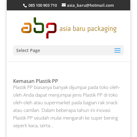
085 100 903 710
asia_baru@hotmail.com
Select Page
Kemasan Plastik PP
Plastik PP biasanya banyak dijumpai pada toko oleh-
oleh Anda dapat menjumpai jenis Plastik PP di toko
oleh-oleh atau supermarket pada bagian rak snack
atau camilan. Dalam beberapa tahun ini inovasi
Plastik PP seudah mulai mengarah ke super bening
seperti kaca, serta...