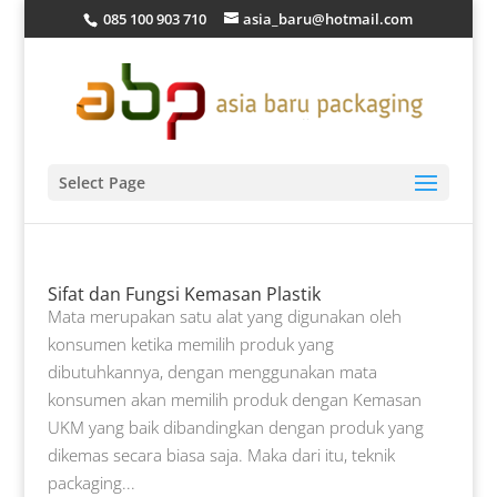
085 100 903 710
asia_baru@hotmail.com
Select Page
Sifat dan Fungsi Kemasan Plastik
Mata merupakan satu alat yang digunakan oleh
konsumen ketika memilih produk yang
dibutuhkannya, dengan menggunakan mata
konsumen akan memilih produk dengan Kemasan
UKM yang baik dibandingkan dengan produk yang
dikemas secara biasa saja. Maka dari itu, teknik
packaging...