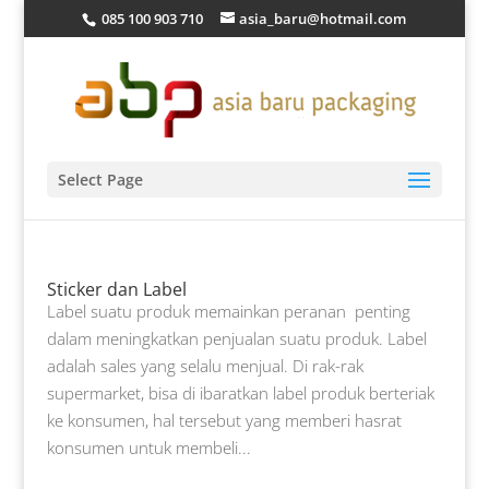
085 100 903 710
asia_baru@hotmail.com
Select Page
Sticker dan Label
Label suatu produk memainkan peranan penting
dalam meningkatkan penjualan suatu produk. Label
adalah sales yang selalu menjual. Di rak-rak
supermarket, bisa di ibaratkan label produk berteriak
ke konsumen, hal tersebut yang memberi hasrat
konsumen untuk membeli...