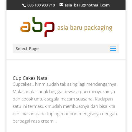
085 100 903 710
asia_baru@hotmail.com
Select Page
Cup Cakes Natal
Cupcakes.. hmm sudah tak asing lagi mendengarnya.
Mulai anak – anak hingga dewasa pun menyukainya
dan cocok untuk segala macam suasana. Kudapan
satu ini termasuk mudah membuatnya dan bisa kita
beri hiasan pada toping maupun mengisinya dengan
berbagai rasa cream...