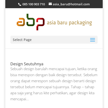
085 100 903 710
asia_baru@hotmail.com
Select Page
Design Seutuhnya
Sebuah design barulah mencapai tujuan, ketika orang
bisa merespon dengan baik design tersebut. Sebelum
orang dapat merespon sebuah design berarti design
tersebut belum mencapai tujuannya. Tahap – tahap
apa saja yang harus kite perhatikan, agar design kita
mencapai...