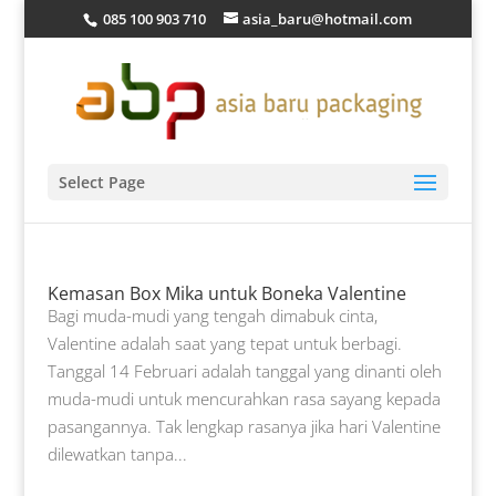
085 100 903 710
asia_baru@hotmail.com
Select Page
Kemasan Box Mika untuk Boneka Valentine
Bagi muda-mudi yang tengah dimabuk cinta,
Valentine adalah saat yang tepat untuk berbagi.
Tanggal 14 Februari adalah tanggal yang dinanti oleh
muda-mudi untuk mencurahkan rasa sayang kepada
pasangannya. Tak lengkap rasanya jika hari Valentine
dilewatkan tanpa...