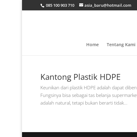
085 100 903 710
asia_baru@hotmail.com
Home
Tentang Kami
Kantong Plastik HDPE
Keunikan dari plastik HDPE adalah dapat dibent
Fungsinya bisa sebagai tas belanja supermarket
adalah natural, tetapi bukan berarti tidak...