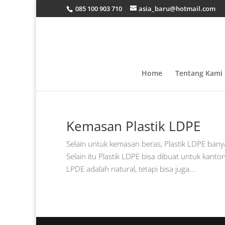
085 100 903 710
asia_baru@hotmail.com
Home
Tentang Kami
Kemasan Plastik LDPE
Selain untuk kemasan beras, Plastik LDPE bany
Selain itu Plastik LDPE bisa dibuat untuk kan
LPDE adalah natural, tetapi bisa juga...