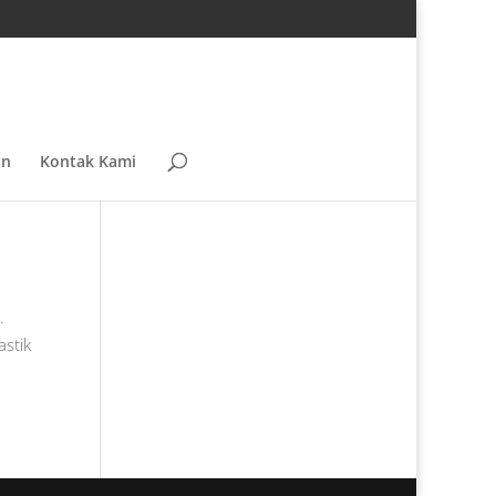
an
Kontak Kami
.
astik