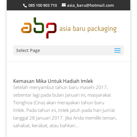
085 100 903 710
asia_baru@hotmail.com
Select Page
Kemasan Mika Untuk Hadiah Imlek
Setelah menyambut tahun baru masehi 2017,
sebentar lagi pada bulan Januari ini, masyarakat
Tionghoa (Cina) akan merayakan tahun baru
Imlek. Pada tahun ini, Imlek jatuh pada hari Jum’at
tanggal 28 Januari 2017. Jika Anda memiliki teman,
sahabat, kerabat, atau bahkan...