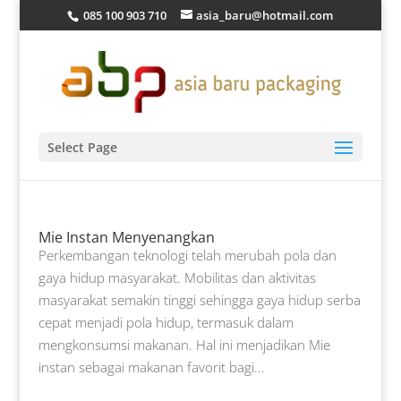
085 100 903 710
asia_baru@hotmail.com
Select Page
Mie Instan Menyenangkan
Perkembangan teknologi telah merubah pola dan
gaya hidup masyarakat. Mobilitas dan aktivitas
masyarakat semakin tinggi sehingga gaya hidup serba
cepat menjadi pola hidup, termasuk dalam
mengkonsumsi makanan. Hal ini menjadikan Mie
instan sebagai makanan favorit bagi...