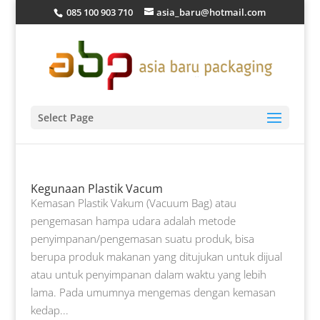
085 100 903 710
asia_baru@hotmail.com
Select Page
Kegunaan Plastik Vacum
Kemasan Plastik Vakum (Vacuum Bag) atau
pengemasan hampa udara adalah metode
penyimpanan/pengemasan suatu produk, bisa
berupa produk makanan yang ditujukan untuk dijual
atau untuk penyimpanan dalam waktu yang lebih
lama. Pada umumnya mengemas dengan kemasan
kedap...