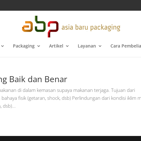
Packaging
Artikel
Layanan
Cara Pembeli
g Baik dan Benar
anan di dalam kemasan supaya makanan terjaga. Tujuan dari
haya fisik (getaran, shock, dsb) Perlindungan dari kondisi iklim m
 dsb)...