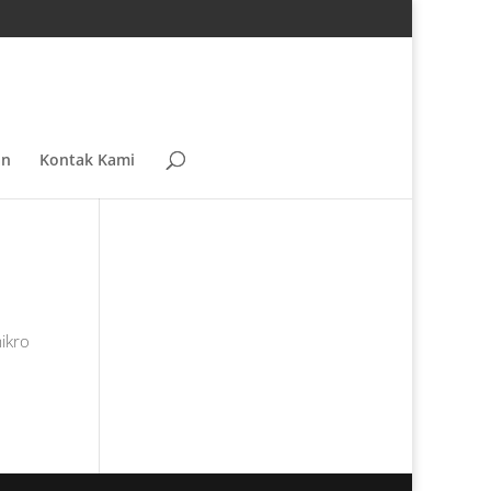
an
Kontak Kami
ikro