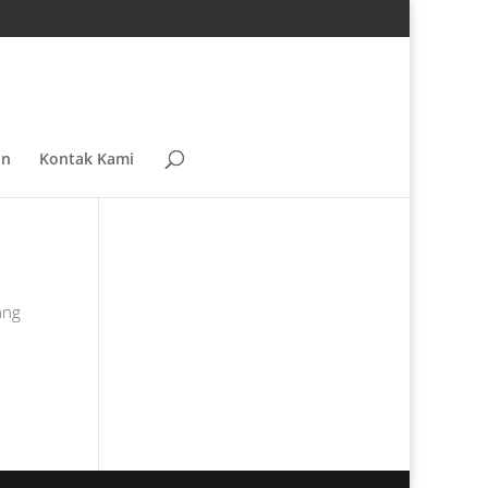
an
Kontak Kami
ang