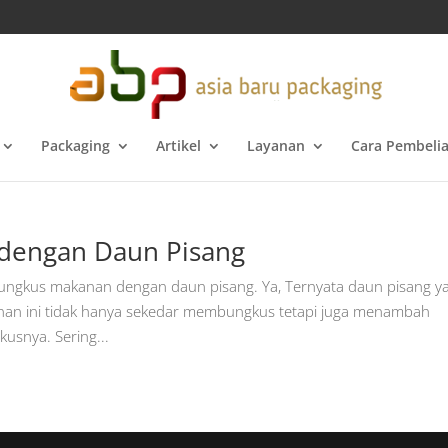
Packaging
Artikel
Layanan
Cara Pembeli
 dengan Daun Pisang
ungkus makanan dengan daun pisang. Ya, Ternyata daun pisang y
an ini tidak hanya sekedar membungkus tetapi juga menambah
snya. Sering...