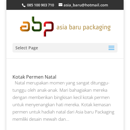
085 100 903 710
asia_baru@hotmail.com
Select Page
Kotak Permen Natal
Natal merupakan momen yang sangat ditunggu-
tunggu oleh anak-anak. Mari bahagiakan mereka
dengan memberikan bingkisan kecil kotak permen
untuk menyenangkan hati mereka. Kotak kemasan
permen untuk hadiah natal dari Asia baru Packaging
memiliki desain mewah dan...