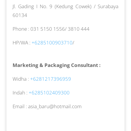
Jl. Gading I No. 9 (Kedung Cowek) / Surabaya
60134
Phone : 031 5150 1556/ 3810 444
HP/WA :
+6285100903710
/
Marketing & Packaging Consultant :
Widha :
+6281217396959
Indah :
+6285102409300
Email : asia_baru@hotmail.com