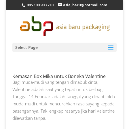
085 100 903 710
asia_baru@hotmail.com
Select Page
Kemasan Box Mika untuk Boneka Valentine
Bagi muda-mudi yang tengah dimabuk cinta,
Valentine adalah saat yang tepat untuk berbagi.
Tanggal 14 Februari adalah tanggal yang dinanti oleh
muda-mudi untuk mencurahkan rasa sayang kepada
pasangannya. Tak lengkap rasanya jika hari Valentine
dilewatkan tanpa...