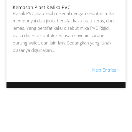
Kemasan Plastik Mika PVC
Plastik PVC atau lebih dikenal dengan sebutan mika
mempunyai dua jenis, bersifat kaku atau keras, dan
lemas. Yang bersifat kaku disebut mika PVC Rigid,
biasa dibentuk untuk kemasan sovenir, sarang
burung walet, dan lain-lain. Sedangkan yang lunak
biasanya digunakan...
Next Entries »