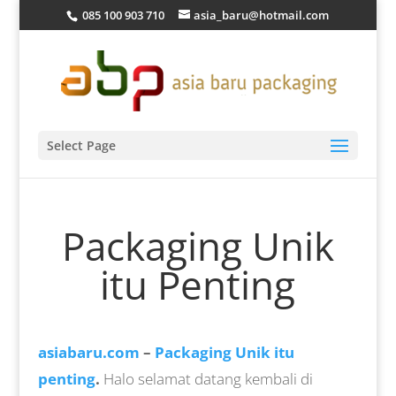
085 100 903 710
asia_baru@hotmail.com
Select Page
Packaging Unik
itu Penting
asiabaru.com
–
Packaging Unik itu
penting
.
Halo selamat datang kembali di