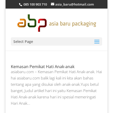
085 100 903 710
asia_baru@hotmail.com
Select Page
Kemasan Pemikat Hati Anak-anak
asiabaru.com – Kemasan Pemikat Hati Anak-anak. Hai
hai asiabaru.com balik lagi kali ini kita akan bahas
tentang apa yang disukai oleh anak-anak.Yups betul
banget, Judul artikel hari ini yaitu Kemasan Pemikat
Hati Anak-anak karena hari ini spesial memeringati
Hari Anak...