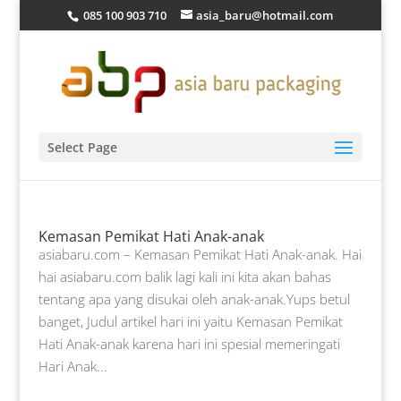
085 100 903 710
asia_baru@hotmail.com
Select Page
Kemasan Pemikat Hati Anak-anak
asiabaru.com – Kemasan Pemikat Hati Anak-anak. Hai
hai asiabaru.com balik lagi kali ini kita akan bahas
tentang apa yang disukai oleh anak-anak.Yups betul
banget, Judul artikel hari ini yaitu Kemasan Pemikat
Hati Anak-anak karena hari ini spesial memeringati
Hari Anak...