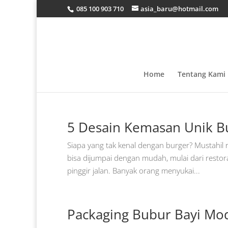
085 100 903 710
asia_baru@hotmail.com
Home
Tentang Kami
5 Desain Kemasan Unik B
Siapa yang tak kenal dengan burger? Mustahil r
bisa dijumpai dengan mudah, mulai dari resto
pinggir jalan. Banyak orang menyukai...
Packaging Bubur Bayi Mo