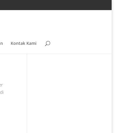
an
Kontak Kami
er
di