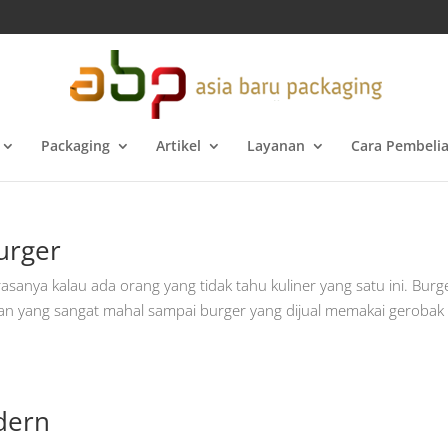
Packaging
Artikel
Layanan
Cara Pembeli
urger
asanya kalau ada orang yang tidak tahu kuliner yang satu ini. Burg
ran yang sangat mahal sampai burger yang dijual memakai gerobak 
dern