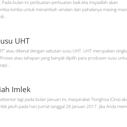
ada bulan ini perbuatan-perbuatan baik kita insyaallah akan
rlomba-lomba untuk menambah amalan dan pahalanya masing-masi
i...
Susu UHT
HT” atau dikenal dengan sebutan susu UHT. UHT merupakan singk
 Proses atau tahapan yang banyak dipilih para produsen susu untu
api...
ah Imlek
entar lagi pada bulan Januari ini, masyarakat Tionghoa (Cina) ak
lek jatuh pada hari Jum’at tanggal 28 Januari 2017. Jika Anda memil