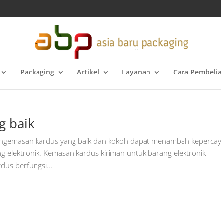
Packaging
Artikel
Layanan
Cara Pembeli
g baik
ngemasan kardus yang baik dan kokoh dapat menambah keperca
 elektronik. Kemasan kardus kiriman untuk barang elektronik
dus berfungsi...