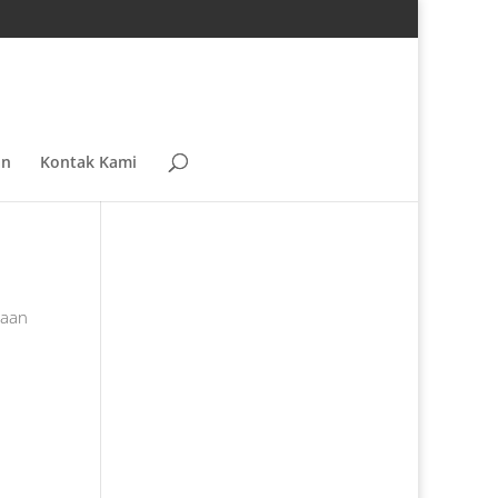
an
Kontak Kami
yaan