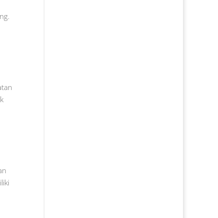
ng.
atan
k
an
iki