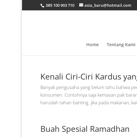
085 100 903 710
asia_baru@hotmail.com
Home
Tentang Kami
Kenali Ciri-Ciri Kardus yan
Banyak pengusaha yang belum tahu bahwa pe
konsumen. Contohnya saja kemasan pak barang
haruslah tahan banting. jika pada makanan, kar
Buah Spesial Ramadhan